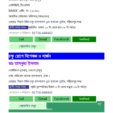
এমসিজিপি, সিএমইউ
BMDC রেজি: নং- ১২০৯৫১
আবাসিক মেডিকেল অফিসার (আরএমও)
চেম্বার:
গিয়াস উদ্দিন চক্ষু হাসপাতাল এন্ড ফ্যাকো সেন্টার,
শরীয়তপুর সদর
রোগী দেখার সময়:
প্রতিদিন
সকাল ১০ টা থেকে রাত ০৮ টা পর্যন্ত
যোগাযোগ ও সিরিয়াল:
01716-448443
Call
Gmail
Facebook
Veified
প্রোফাইল দেখুন
চক্ষু রোগে বিশেষজ্ঞ ও সার্জন
ডাঃ তাসনুভা ইসলাম
এমবিবিএস (ঢাকা), এমএস (চক্ষু)
ঢাকা মেডিকেল কলেজ হাসপাতাল, ঢাকা।
চেম্বার:
গিয়াস উদ্দিন চক্ষু হাসপাতাল এন্ড ফ্যাকো সেন্টার,
শরীয়তপুর সদর
রোগী দেখার সময়:
প্রতি বৃহস্পতিবার বিকাল ৩
টা থেকে সন্ধ্যা ০৬ টা পর্যন্ত
যোগাযোগ ও সিরিয়াল:
01716-448443
Call
Gmail
Facebook
Veified
চক্ষু
প্রোফাইল দেখুন
বিভাগ