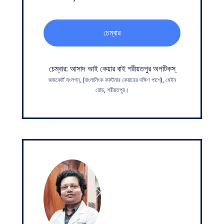
চেম্বার
চেম্বার: আসাদ আই কেয়ার বাই শরীয়তপুর অপটিকস্
জজকোর্ট সংলগ্ন, (বাংলালিংক কাস্টমার কেয়ারের দক্ষিণ পাশে), মেইন
রোড, শরীয়তপুর।