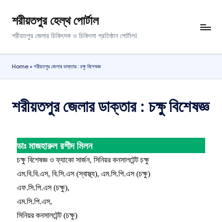
শরীয়তপুর হেল্থ পোর্টাল
শরীয়তপুর জেলার চিকিৎসক ও চিকিৎসা প্রতিষ্ঠান পোর্টাল।
Home
»
শরীয়তপুর জেলার ডাক্তার : চক্ষু বিশেষজ্ঞ
শরীয়তপুর জেলার ডাক্তার : চক্ষু বিশেষজ্ঞ
ডাঃ মাজহারুল রশীদ মিলন
চক্ষু বিশেষজ্ঞ ও ফ্যাকো সার্জন,
সিনিয়র কনসালটেন্ট চক্ষু
এম.বি.বি.এস, বি.সি.এস (স্বাস্থ্য),
এম.সি.পি.এস (চক্ষু)
এফ.সি.পি.এস (চক্ষু),
এম.সি.পি.এস,
সিনিয়র কনসালটেন্ট (চক্ষু)