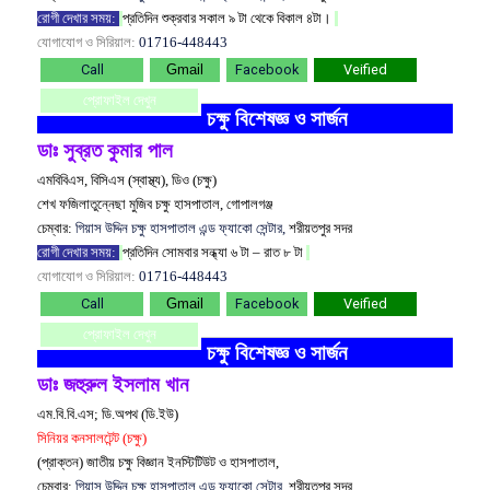
রোগী দেখার সময়:
প্রতিদিন শুক্রবার সকাল ৯ টা থেকে বিকাল ৪টা।
যোগাযোগ ও সিরিয়াল:
01716-448443
Call
Gmail
Facebook
Veified
প্রোফাইল দেখুন
চক্ষু বিশেষজ্ঞ ও সার্জন
ডাঃ সুব্রত কুমার পাল
এমবিবিএস, বিসিএস (স্বাস্থ্য), ডিও (চক্ষু)
শেখ ফজিলাতুন্নেছা মুজিব চক্ষু হাসপাতাল, গোপালগঞ্জ
চেম্বার:
গিয়াস উদ্দিন চক্ষু হাসপাতাল এন্ড ফ্যাকো সেন্টার,
শরীয়তপুর সদর
রোগী দেখার সময়:
প্রতিদিন সোমবার সন্ধ্যা ৬ টা – রাত ৮ টা
যোগাযোগ ও সিরিয়াল:
01716-448443
Call
Gmail
Facebook
Veified
প্রোফাইল দেখুন
চক্ষু বিশেষজ্ঞ ও সার্জন
ডাঃ জহুরুল ইসলাম খান
এম.বি.বি.এস; ডি.অপথ (ডি.ইউ)
সিনিয়র কনসালটেন্ট (চক্ষু)
(প্রাক্তন) জাতীয় চক্ষু বিজ্ঞান ইনস্টিটিউট ও হাসপাতাল,
চেম্বার:
গিয়াস উদ্দিন চক্ষু হাসপাতাল এন্ড ফ্যাকো সেন্টার,
শরীয়তপুর সদর