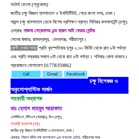
লংটার্ম ফেলো (গ্লুকোমা)
জাতীয় চক্ষু বিজ্ঞান হাসপাতাল ও ইনস্টিটিউট,
শেরে বাংলা নগর, ঢাকা।
লায়ন্স চক্ষু হাসপাতাল থেকে বিশেষ প্রশিক্ষণ প্রাপ্ত সিনিয়র কনসালটেন্ট (চক্ষু)
চেম্বার:
নাজমা নেত্রনালয় এন্ড হারুন আই কেয়ার সেন্টার
সেনের বাজার, রামভদ্রপুর, ভেদরগঞ্জ, শরীয়তপুর।
রোগী দেখার সময়:
প্রতি বৃহস্পতিবার দুপুর ২.৩০ মিনিট থেকে রাত ৮টা পর্যন্ত
এবং প্রতি শুক্রবার সকাল ৮টা থেকে রাত ৮টা পর্যন্ত। শনিবার খোলা থাকবে।
প্রয়োজনে যোগাযোগ 01778359862
Call
Gmail
Facebook
চক্ষু বিশেষজ্ঞ ও
অকুলোপ্লাস্টিক সার্জন
সহকারী অধ্যাপক
ডাঃ হেলাল মাহমুদ আরাফাত
এমবিবিএস, বিসিএস (স্বাস্থ্য), ডিও (চক্ষু),
সহকারী অধ্যাপক (চক্ষু)
জাতীয় চক্ষু বিজ্ঞান ইনস্টিটিউট ও হাসপাতাল, ঢাকা।
চেম্বার:
গিয়াস উদ্দিন চক্ষু হাসপাতাল এন্ড ফ্যাকো সেন্টার,
শরীয়তপুর সদর