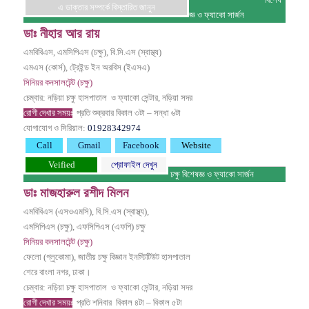
বিশেষ
এ ডাক্তার সম্পর্কে বিস্তারিত জানুন
জ্ঞ ও ফ্যাকো সার্জন
ডাঃ নীহার আর রায়
এমবিবিএস, এমসিপিএস (চক্ষু), বি.সি.এস (স্বাস্থ্য)
এমএস (কোর্স), ট্রেইন্ড ইন অরবিস (ইএসএ)
সিনিয়র কনসালটেন্ট (চক্ষু)
চেম্বার: নড়িয়া চক্ষু হাসপাতাল ও ফ্যাকো সেন্টার, নড়িয়া সদর
রোগী দেখার সময়ঃ
প্রতি শুক্রবার
বিকাল ৩টা – সন্ধা ৬টা
যোগাযোগ ও সিরিয়াল:
01928342974
Call
Gmail
Facebook
Website
Veified
প্রোফাইল দেখুন
চক্ষু বিশেষজ্ঞ ও ফ্যাকো সার্জন
ডাঃ মাজহারুল রশীদ মিলন
এমবিবিএস (এসওএমসি), বি.সি.এস (স্বাস্থ্য),
এমসিপিএস (চক্ষু), এফসিপিএস (এফপি) চক্ষু
সিনিয়র কনসালটেন্ট (চক্ষু)
ফেলো (গ্লুকোমা), জাতীয় চক্ষু বিজ্ঞান ইনস্টিটিউট হাসপাতাল
শেরে বাংলা নগর, ঢাকা।
চেম্বার: নড়িয়া চক্ষু হাসপাতাল ও ফ্যাকো সেন্টার, নড়িয়া সদর
রোগী দেখার সময়ঃ
প্রতি শনিবার
বিকাল ৪টা – বিকাল ৫টা