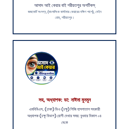
আসাদ আই কেয়ার বাই শরীয়তপুর অপটিকস্
জজকোর্ট সংলগ্ন, (বাংলালিংক কাস্টমার কেয়ারের দক্ষিণ পাশে), মেইন
রোড, শরীয়তপুর।
সহ, অধ্যাপক: ডা: নাঈমা মুনমুন
এম‌বি‌বিএস, (ঢাকা) ডিও (চক্ষু) পি‌জি হাসপাতাল সহ‌কারী
অধ‌্যাপক (চক্ষু বিভাগ) রোগী দেখার সময়: বুধবার বিকাল ০৪
থে‌কে