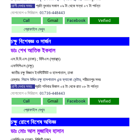
রোগী দেখার সময়:
প্রতি বুধবার সকাল ০৯ টা থেকে সন্ধা ০৭ টা পর্যন্ত
যোগাযোগ ও সিরিয়াল:
01716-448443
Call
Gmail
Facebook
Veified
প্রোফাইল দেখুন
চক্ষু বিশেষজ্ঞ ও সার্জন
ডাঃ শেখ আতিক ইকবাল
এম.বি.বি.এস (ঢাকা) ; বিসিএস (স্বাস্থ্য)
এফসিপিএস (চক্ষু)
জাতীয় চক্ষু বিজ্ঞান ইনস্টিটিউট ও হাসপাতাল, ঢাকা
চেম্বার:
গিয়াস উদ্দিন চক্ষু হাসপাতাল এন্ড ফ্যাকো সেন্টার,
শরীয়তপুর সদর
রোগী দেখার সময়:
প্রতি শনিবার বিকাল ০৪ টা থেকে রাত ০৮ টা পর্যন্ত
যোগাযোগ ও সিরিয়াল:
01716-448443
Call
Gmail
Facebook
Veified
প্রোফাইল দেখুন
চক্ষু রোগে বিশেষ অভিজ্ঞ
ডাঃ মোঃ আল মুজাহিদ হাসান
এমবিবিএস (ঢাকা), পিজিটি (চক্ষু)