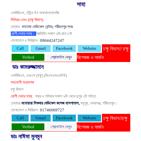
সাহা
এমবিবিএস, টেইন্ড ইন অফথালমোলজি
সিনিয়র এমও (চক্ষু বিভাগ)
চেম্বার:
ফাতেমা মেডিকেল সেন্টার, শরীয়তপুর সদর
রোগী দেখার সময় :
প্রতিদিন সকাল ৯টা-রাত ৮টা
যোগাযোগ ও সিরিয়াল:
09644247247
চক্ষু বিভাগ// চক্ষু
Call
Gmail
Facebook
Website
বিশেষজ্ঞ ও সার্জন
Veified
প্রোফাইল দেখুন
ডাঃ কামরুজ্জামান
এমবিবিএস, এমএস (চক্ষু) (বিএসএমএমইউ)
সহযোগী অধ্যাপক
চক্ষু বিভাগ
রোগী দেখার সময়:
শুক্র ও শনিবার সকাল ৯টা থেকে দুপুর ২টা পর্যন্ত
চেম্বারঃ
মনোয়ারা সিকদার মেডিকেল কলেজ হাসপাতাল,
মধুপুর, ভেদরগঞ্জ, শরীয়তপুর।
যোগাযোগ ও সিরিয়াল:
01746069727
চক্ষু বিভাগ//চক্ষু
Call
Gmail
Facebook
Website
বিশেষজ্ঞ ও সার্জন
Veified
প্রোফাইল দেখুন
ডাঃ নাঈমা মুনমুন