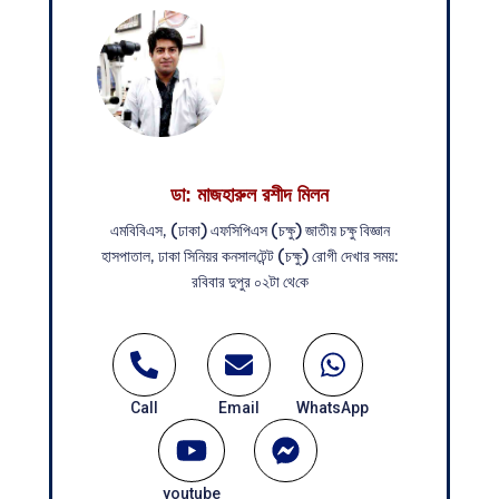
ডা: মাজহারুল রশীদ মিলন
এম‌বি‌বিএস, (ঢাকা) এফ‌সি‌পিএস (চক্ষু) জাতীয় চক্ষু বিজ্ঞান
হাসপাতাল, ঢাকা সি‌নিয়র কনসাল‌টেন্ট (চক্ষু) রোগী দেখার সময়:
র‌বিবার দুপুর ০২টা থে‌কে
Call
Email
WhatsApp
youtube