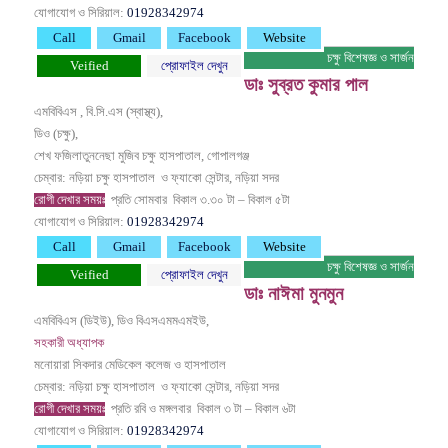
যোগাযোগ ও সিরিয়াল:
01928342974
Call
Gmail
Facebook
Website
চক্ষু বিশেষজ্ঞ ও সার্জন
Veified
প্রোফাইল দেখুন
ডাঃ সুব্রত কুমার পাল
এমবিবিএস , বি.সি.এস (স্বাস্থ্য),
ডিও (চক্ষু),
শেখ ফজিলাতুননেছা মুজিব চক্ষু হাসপাতাল, গোপালগঞ্জ
চেম্বার: নড়িয়া চক্ষু হাসপাতাল ও ফ্যাকো সেন্টার, নড়িয়া সদর
রোগী দেখার সময়ঃ
প্রতি সোমবার
বিকাল ৩.৩০ টা – বিকাল ৫টা
যোগাযোগ ও সিরিয়াল:
01928342974
Call
Gmail
Facebook
Website
চক্ষু বিশেষজ্ঞ ও সার্জন
Veified
প্রোফাইল দেখুন
ডাঃ নাঈমা মুনমুন
এমবিবিএস (ডিইউ), ডিও বিএসএমমএমইউ,
সহকারী অধ্যাপক
মনোয়ারা সিকদার মেডিকেল কলেজ ও হাসপাতাল
চেম্বার: নড়িয়া চক্ষু হাসপাতাল ও ফ্যাকো সেন্টার, নড়িয়া সদর
রোগী দেখার সময়ঃ
প্রতি রবি ও মঙ্গলবার
বিকাল ৩ টা – বিকাল ৬টা
যোগাযোগ ও সিরিয়াল:
01928342974