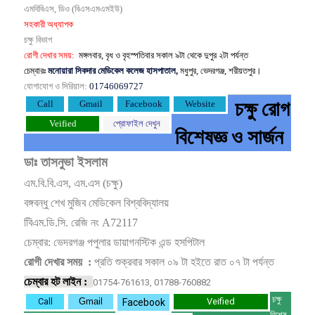
এমবিবিএস, ডিও (বিএসএমএমইউ)
সহকারী অধ্যাপক
চক্ষু বিভাগ
রোগী দেখার সময়:
মঙ্গলবার, বৃধ ও বৃহস্পতিবার সকাল ৯টা থেকে দুপুর ২টা পর্যন্ত
চেম্বারঃ
মনোয়ারা সিকদার মেডিকেল কলেজ হাসপাতাল,
মধুপুর, ভেদরগঞ্জ, শরীয়তপুর।
যোগাযোগ ও সিরিয়াল:
01746069727
চক্ষু রোগ
Call
Gmail
Facebook
Website
Veified
প্রোফাইল দেখুন
বিশেষজ্ঞ ও সার্জন
ডাঃ তাসনুভা ইসলাম
এম.বি.বি.এস, এম.এস (চক্ষু)
বঙ্গবন্ধু শেখ মুজিব মেডিকেল বিশ্ববিদ্যালয়
বিিএম.ডি.সি. রেজি নং A72117
চেম্বার: ভেদরগঞ্জ পপুলার ডায়াগনস্টিক এন্ড হসপিটাল
রোগী দেখার সময় :
প্রতি শুক্রবার সকাল ০৯ টা হইতে রাত ০৭ টা পর্যন্ত
চেম্বার হট লাইন :
01754-761613, 01788-760882
চক্ষু
Call
Gmail
Veified
Facebook