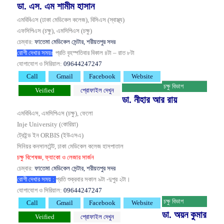
ডা. এস. এম শামীম হাসান
এমবিবিএস (ঢাকা মেডিকেল কলেজ), বিসিএস (স্বাস্থ্য)
এফসিপিএস (চক্ষু), এমসিপিএস (চক্ষু)
চেম্বার:
ফাতেমা মেডিকেল সেন্টার, শরীয়তপুর সদর
রোগী দেখার সময়ঃ
প্রতি বৃহস্পতিবার
বিকাল ৪টা – রাত ৮টা
যোগাযোগ ও সিরিয়াল:
09644247247
Call
Gmail
Facebook
Website
চক্ষু বিভাগ
Veified
প্রোফাইল দেখুন
ডা. নীহার আর রায়
এমবিবিএস, এমসিপিএস (চক্ষু), ফেলো
Inje University (কোরিয়া)
ট্রেইন্ড ইন ORBIS (ইউএসএ)
সিনিয়র কনসালটেন্ট, ঢাকা মেডিকেল কলেজ হাসপাতাল
চক্ষু বিশেষজ্ঞ, ফ্যাকো ও লেজার সার্জন
চেম্বার:
ফাতেমা মেডিকেল সেন্টার, শরীয়তপুর সদর
রোগী দেখার সময় :
প্রতি শুক্রবার সকাল ৯টা -দুপুর ২টা।
যোগাযোগ ও সিরিয়াল:
09644247247
চক্ষু বিভাগ
Call
Gmail
Facebook
Website
ডা. অয়ন কুমার
Veified
প্রোফাইল দেখুন