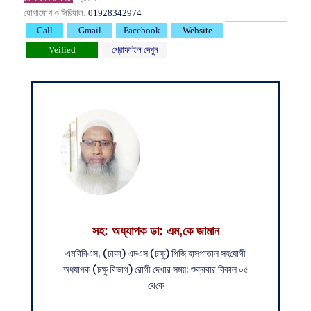
যোগাযোগ ও সিরিয়াল:
01928342974
Call
Gmail
Facebook
Website
Veified
প্রোফাইল দেখুন
সহ: অধ্যাপক ডা: এম,কে জামান
এম‌বি‌বিএস, (ঢাকা) এমএস (চক্ষু) পি‌জি হাসপাতাল সহ‌যোগী
অধ‌্যাপক (চক্ষু বিভাগ) রোগী দেখার সময়: শুক্রবার বিকাল ০৫
থে‌কে