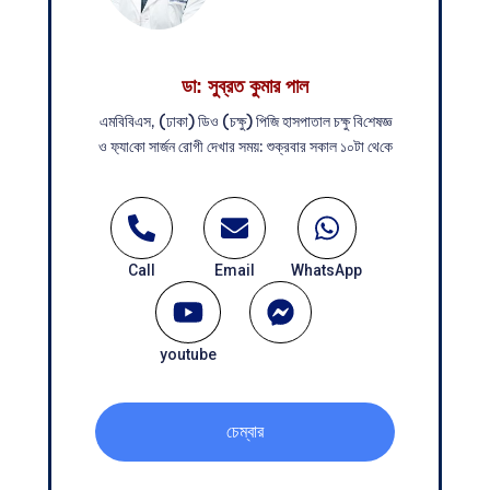
ডা: সুব্রত কুমার পাল
এম‌বি‌বিএস, (ঢাকা) ডিও (চক্ষু) পি‌জি হাসপাতাল চক্ষু বি‌শেষজ্ঞ
ও ফ‌্যা‌কো সার্জন রোগী দেখার সময়: শুক্রবার সকাল ১০টা থে‌কে
Call
Email
WhatsApp
youtube
চেম্বার