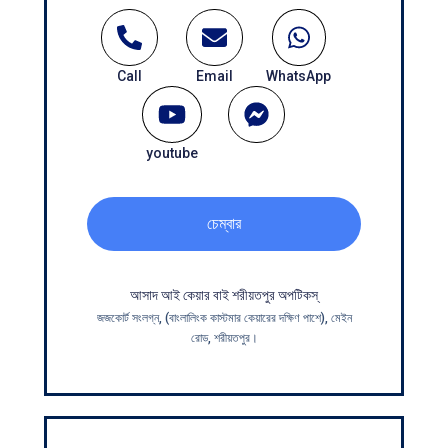
Call
Email
WhatsApp
youtube
চেম্বার
আসাদ আই কেয়ার বাই শরীয়তপুর অপ‌টিকস্
জজকোর্ট সংলগ্ন, (বাংলালিংক কাস্টমার কেয়ারের দক্ষিণ পাশে), মেইন
রোড, শরীয়তপুর।