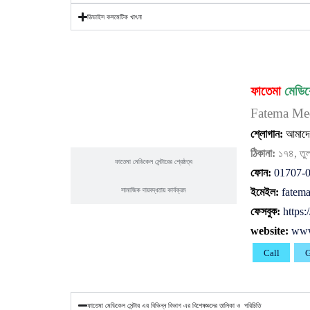
ডিভাইস কসমেটিক খাৎনা
ফাতেমা
মেডি
Fatema Med
ফাতেমা মেডিকেল সেন্টার
শ্লোগান:
আমাদে
ঠিকানা:
১৭৪, তুল
ফাতেমা মেডিকেল সেন্টারের শ্রেষ্ঠত্ব
ফোন:
01707-
সামাজিক দায়বদ্ধতায় কার্যক্রম
ইমেইল:
fatem
ফেসবুক:
https
website:
www
Call
G
ফাতেমা মেডিকেল সেন্টার এর বিভিন্ন বিভাগ এর বিশেষজ্ঞদের তালিকা ও পরিচিতি