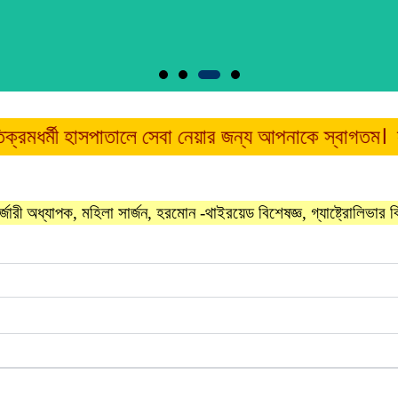
্মী হাসপাতালে সেবা নেয়ার জন্য আপনাকে স্বাগতম। ফাতেমা মেড
 অধ্যাপক, মহিলা সার্জন,
হরমোন -থাইরয়েড বিশেষজ্ঞ,
গ্যাষ্ট্রোলিভার বিশেষজ