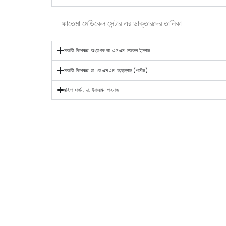
ফাতেমা মেডিকেল সেন্টার এর ডাক্তারদের তালিকা
সার্জারী বিশেষজ্ঞ: অধ্যাপক ডা. এস.এম. নজরুল ইসলাম
সার্জারী বিশেষজ্ঞ: ডা. কে.এস.এম. আব্দুল্লাহ্ (শামীম)
মহিলা সার্জন: ডা. ইয়াসমিন শাহনাজ