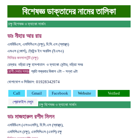
বিশেষজ্ঞ ডাক্তাদের নামের তালিকা
চক্ষু বিশেষজ্ঞ ও ফ্যাকো সার্জন
ডাঃ নীহার আর রায়
এমবিবিএস, এমসিপিএস (চক্ষু), বি.সি.এস (স্বাস্থ্য)
এমএস (কোর্স), ট্রেইন্ড ইন অরবিস (ইএসএ)
সিনিয়র কনসালটেন্ট (চক্ষু)
চেম্বার: নড়িয়া চক্ষু হাসপাতাল ও ফ্যাকো সেন্টার, নড়িয়া সদর
রোগী দেখার সময়ঃ
প্রতি শুক্রবার
বিকাল ৩টা – সন্ধা ৬টা
যোগাযোগ ও সিরিয়াল:
01928342974
Call
Gmail
Facebook
Website
Veified
প্রোফাইল দেখুন
চক্ষু বিশেষজ্ঞ ও ফ্যাকো সার্জন
ডাঃ মাজহারুল রশীদ মিলন
এমবিবিএস (এসওএমসি), বি.সি.এস (স্বাস্থ্য),
এমসিপিএস (চক্ষু), এফসিপিএস (এফপি) চক্ষু