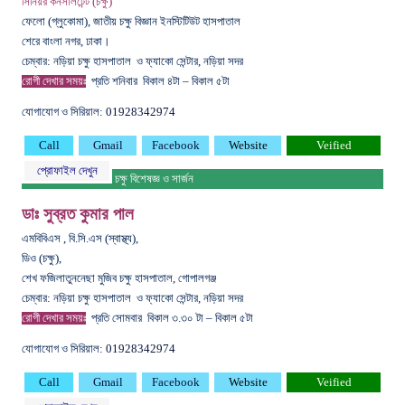
সিনিয়র কনসালটেন্ট (চক্ষু)
ফেলো (গ্লুকোমা), জাতীয় চক্ষু বিজ্ঞান ইনস্টিটিউট হাসপাতাল
শেরে বাংলা নগর, ঢাকা।
চেম্বার: নড়িয়া চক্ষু হাসপাতাল ও ফ্যাকো সেন্টার, নড়িয়া সদর
রোগী দেখার সময়ঃ
প্রতি শনিবার
বিকাল ৪টা – বিকাল ৫টা
যোগাযোগ ও সিরিয়াল:
01928342974
Call
Gmail
Facebook
Website
Veified
প্রোফাইল দেখুন
চক্ষু বিশেষজ্ঞ ও সার্জন
ডাঃ সুব্রত কুমার পাল
এমবিবিএস , বি.সি.এস (স্বাস্থ্য),
ডিও (চক্ষু),
শেখ ফজিলাতুননেছা মুজিব চক্ষু হাসপাতাল, গোপালগঞ্জ
চেম্বার: নড়িয়া চক্ষু হাসপাতাল ও ফ্যাকো সেন্টার, নড়িয়া সদর
রোগী দেখার সময়ঃ
প্রতি সোমবার
বিকাল ৩.৩০ টা – বিকাল ৫টা
যোগাযোগ ও সিরিয়াল:
01928342974
Call
Gmail
Facebook
Website
Veified