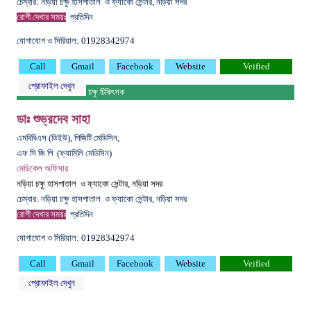
চেম্বার: নড়িয়া চক্ষু হাসপাতাল ও ফ্যাকো সেন্টার, নড়িয়া সদর
রোগী দেখার সময়ঃ
প্রতিদিন
যোগাযোগ ও সিরিয়াল:
01928342974
Call
Gmail
Facebook
Website
Veified
প্রোফাইল দেখুন
চক্ষু চিকিৎসক
ডাঃ শুভ্রদেব সাহা
এমবিবিএস (ডিইউ), পিজিটি মেডিসিন,
এফ সি জি পি (ফ্যামিলি মেডিসিন)
মেডিকেল অফিসার
নড়িয়া চক্ষু হাসপাতাল ও ফ্যাকো সেন্টার, নড়িয়া সদর
চেম্বার: নড়িয়া চক্ষু হাসপাতাল ও ফ্যাকো সেন্টার, নড়িয়া সদর
রোগী দেখার সময়ঃ
প্রতিদিন
যোগাযোগ ও সিরিয়াল:
01928342974
Call
Gmail
Facebook
Website
Veified
প্রোফাইল দেখুন