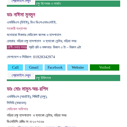
প্রোফাইল দেখুন
চক্ষু বিশেষজ্ঞ ও সার্জন
ডাঃ নাঈমা মুনমুন
এমবিবিএস (ডিইউ), ডিও বিএসএমমএমইউ,
সহকারী অধ্যাপক
মনোয়ারা সিকদার মেডিকেল কলেজ ও হাসপাতাল
চেম্বার: নড়িয়া চক্ষু হাসপাতাল ও ফ্যাকো সেন্টার, নড়িয়া সদর
রোগী দেখার সময়ঃ
প্রতি রবি ও মঙ্গলবার
বিকাল ৩ টা – বিকাল ৬টা
যোগাযোগ ও সিরিয়াল:
01928342974
Call
Gmail
Facebook
Website
Veified
প্রোফাইল দেখুন
চক্ষু চিকিৎসক
ডাঃ মোঃ মামুন-অর-রশিদ
এমবিবিএস (আরইউ), পিজিটি (চক্ষু),
সিসিডি (বারডেম)
মেডিকেল অফিসার
নড়িয়া চক্ষু হাসপাতাল ও ফ্যাকো সেন্টার, নড়িয়া সদর
বিএমডিসি রেজিঃ নং এ-১০৭৩২৬