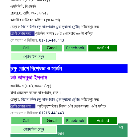
এমসিজিপি, সিএমইউ
BMDC রেজি: নং- ১২০৯৫১
আবাসিক মেডিকেল অফিসার (আরএমও)
চেম্বার:
গিয়াস উদ্দিন চক্ষু হাসপাতাল এন্ড ফ্যাকো সেন্টার,
শরীয়তপুর সদর
রোগী দেখার সময়:
প্রতিদিন
সকাল ১০ টা থেকে রাত ০৮ টা পর্যন্ত
যোগাযোগ ও সিরিয়াল:
01716-448443
Call
Gmail
Facebook
Veified
প্রোফাইল দেখুন
চক্ষু রোগে বিশেষজ্ঞ ও সার্জন
ডাঃ তাসনুভা ইসলাম
এমবিবিএস (ঢাকা), এমএস (চক্ষু)
ঢাকা মেডিকেল কলেজ হাসপাতাল, ঢাকা।
চেম্বার:
গিয়াস উদ্দিন চক্ষু হাসপাতাল এন্ড ফ্যাকো সেন্টার,
শরীয়তপুর সদর
রোগী দেখার সময়:
প্রতি বৃহস্পতিবার বিকাল ৩
টা থেকে সন্ধ্যা ০৬ টা পর্যন্ত
যোগাযোগ ও সিরিয়াল:
01716-448443
Call
Gmail
Facebook
Veified
চক্ষু
প্রোফাইল দেখুন
বিভাগ