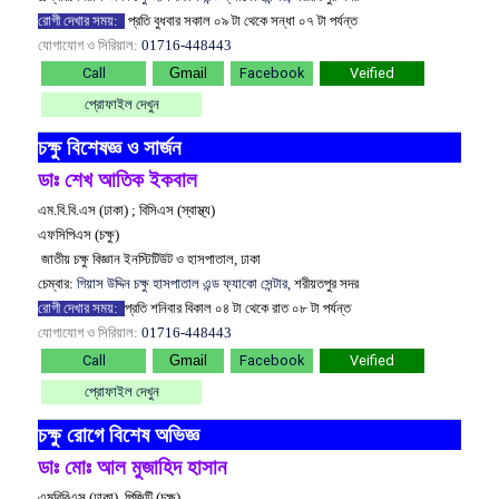
রোগী দেখার সময়:
প্রতি বুধবার সকাল ০৯ টা থেকে সন্ধা ০৭ টা পর্যন্ত
যোগাযোগ ও সিরিয়াল:
01716-448443
Call
Gmail
Facebook
Veified
প্রোফাইল দেখুন
চক্ষু বিশেষজ্ঞ ও সার্জন
ডাঃ শেখ আতিক ইকবাল
এম.বি.বি.এস (ঢাকা) ; বিসিএস (স্বাস্থ্য)
এফসিপিএস (চক্ষু)
জাতীয় চক্ষু বিজ্ঞান ইনস্টিটিউট ও হাসপাতাল, ঢাকা
চেম্বার:
গিয়াস উদ্দিন চক্ষু হাসপাতাল এন্ড ফ্যাকো সেন্টার,
শরীয়তপুর সদর
রোগী দেখার সময়:
প্রতি শনিবার বিকাল ০৪ টা থেকে রাত ০৮ টা পর্যন্ত
যোগাযোগ ও সিরিয়াল:
01716-448443
Call
Gmail
Facebook
Veified
প্রোফাইল দেখুন
চক্ষু রোগে বিশেষ অভিজ্ঞ
ডাঃ মোঃ আল মুজাহিদ হাসান
এমবিবিএস (ঢাকা), পিজিটি (চক্ষু)