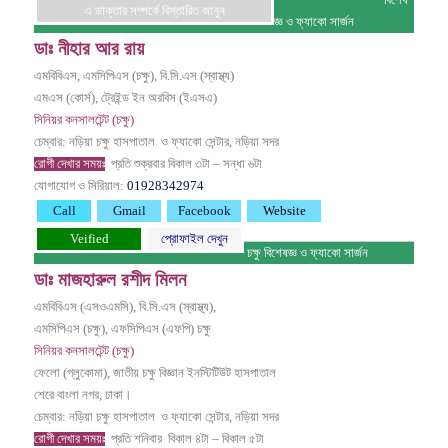
বিশেষ
এ ডাক্তার সম্পর্কে বিস্তারিত জানুন
জ্ঞ ও ফ্যাকো সার্জন
ডাঃ নীহার আর রায়
এমবিবিএস, এমসিপিএস (চক্ষু), বি.সি.এস (স্বাস্থ্য)
এমএস (কোর্স), ট্রেইন্ড ইন অরবিস (ইএসএ)
সিনিয়র কনসালটেন্ট (চক্ষু)
চেম্বার: নড়িয়া চক্ষু হাসপাতাল ও ফ্যাকো সেন্টার, নড়িয়া সদর
রোগী দেখার সময়ঃ
প্রতি শুক্রবার
বিকাল ৩টা – সন্ধা ৬টা
যোগাযোগ ও সিরিয়াল:
01928342974
Call
Gmail
Facebook
Website
Veified
প্রোফাইল দেখুন
চক্ষু বিশেষজ্ঞ ও ফ্যাকো সার্জন
ডাঃ মাজহারুল রশীদ মিলন
এমবিবিএস (এসওএমসি), বি.সি.এস (স্বাস্থ্য),
এমসিপিএস (চক্ষু), এফসিপিএস (এফপি) চক্ষু
সিনিয়র কনসালটেন্ট (চক্ষু)
ফেলো (গ্লুকোমা), জাতীয় চক্ষু বিজ্ঞান ইনস্টিটিউট হাসপাতাল
শেরে বাংলা নগর, ঢাকা।
চেম্বার: নড়িয়া চক্ষু হাসপাতাল ও ফ্যাকো সেন্টার, নড়িয়া সদর
রোগী দেখার সময়ঃ
প্রতি শনিবার
বিকাল ৪টা – বিকাল ৫টা