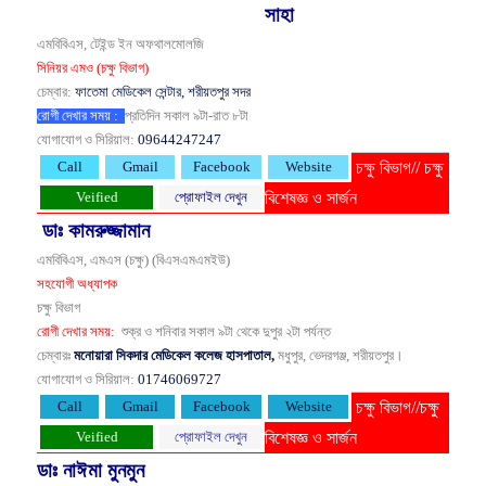
সাহা
এমবিবিএস, টেইন্ড ইন অফথালমোলজি
সিনিয়র এমও (চক্ষু বিভাগ)
চেম্বার:
ফাতেমা মেডিকেল সেন্টার, শরীয়তপুর সদর
রোগী দেখার সময় :
প্রতিদিন সকাল ৯টা-রাত ৮টা
যোগাযোগ ও সিরিয়াল:
09644247247
চক্ষু বিভাগ// চক্ষু
Call
Gmail
Facebook
Website
বিশেষজ্ঞ ও সার্জন
Veified
প্রোফাইল দেখুন
ডাঃ কামরুজ্জামান
এমবিবিএস, এমএস (চক্ষু) (বিএসএমএমইউ)
সহযোগী অধ্যাপক
চক্ষু বিভাগ
রোগী দেখার সময়:
শুক্র ও শনিবার সকাল ৯টা থেকে দুপুর ২টা পর্যন্ত
চেম্বারঃ
মনোয়ারা সিকদার মেডিকেল কলেজ হাসপাতাল,
মধুপুর, ভেদরগঞ্জ, শরীয়তপুর।
যোগাযোগ ও সিরিয়াল:
01746069727
চক্ষু বিভাগ//চক্ষু
Call
Gmail
Facebook
Website
বিশেষজ্ঞ ও সার্জন
Veified
প্রোফাইল দেখুন
ডাঃ নাঈমা মুনমুন