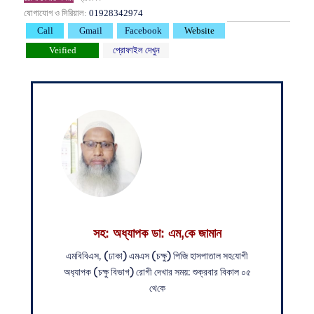
যোগাযোগ ও সিরিয়াল:
01928342974
Call
Gmail
Facebook
Website
Veified
প্রোফাইল দেখুন
সহ: অধ্যাপক ডা: এম,কে জামান
এম‌বি‌বিএস, (ঢাকা) এমএস (চক্ষু) পি‌জি হাসপাতাল সহ‌যোগী
অধ‌্যাপক (চক্ষু বিভাগ) রোগী দেখার সময়: শুক্রবার বিকাল ০৫
থে‌কে