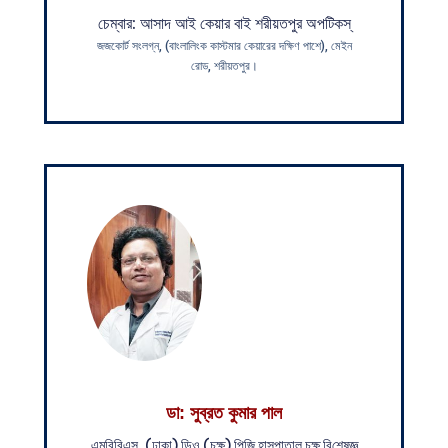
চেম্বার: আসাদ আই কেয়ার বাই শরীয়তপুর অপটিকস্
জজকোর্ট সংলগ্ন, (বাংলালিংক কাস্টমার কেয়ারের দক্ষিণ পাশে), মেইন
রোড, শরীয়তপুর।
ডা: সুব্রত কুমার পাল
এম‌বি‌বিএস, (ঢাকা) ডিও (চক্ষু) পি‌জি হাসপাতাল চক্ষু বি‌শেষজ্ঞ