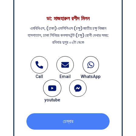
ডা: মাজহারুল রশীদ মিলন
এম‌বি‌বিএস, (ঢাকা) এফ‌সি‌পিএস (চক্ষু) জাতীয় চক্ষু বিজ্ঞান
হাসপাতাল, ঢাকা সি‌নিয়র কনসাল‌টেন্ট (চক্ষু) রোগী দেখার সময়:
র‌বিবার দুপুর ০২টা থে‌কে
Call
Email
WhatsApp
youtube
চেম্বার