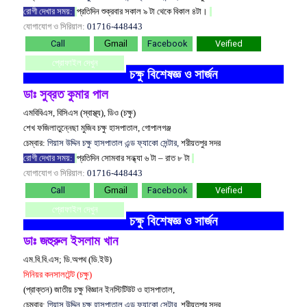
রোগী দেখার সময়:
প্রতিদিন শুক্রবার সকাল ৯ টা থেকে বিকাল ৪টা।
যোগাযোগ ও সিরিয়াল:
01716-448443
Call
Gmail
Facebook
Veified
প্রোফাইল দেখুন
চক্ষু বিশেষজ্ঞ ও সার্জন
ডাঃ সুব্রত কুমার পাল
এমবিবিএস, বিসিএস (স্বাস্থ্য), ডিও (চক্ষু)
শেখ ফজিলাতুন্নেছা মুজিব চক্ষু হাসপাতাল, গোপালগঞ্জ
চেম্বার:
গিয়াস উদ্দিন চক্ষু হাসপাতাল এন্ড ফ্যাকো সেন্টার,
শরীয়তপুর সদর
রোগী দেখার সময়:
প্রতিদিন সোমবার সন্ধ্যা ৬ টা – রাত ৮ টা
যোগাযোগ ও সিরিয়াল:
01716-448443
Call
Gmail
Facebook
Veified
প্রোফাইল দেখুন
চক্ষু বিশেষজ্ঞ ও সার্জন
ডাঃ জহুরুল ইসলাম খান
এম.বি.বি.এস; ডি.অপথ (ডি.ইউ)
সিনিয়র কনসালটেন্ট (চক্ষু)
(প্রাক্তন) জাতীয় চক্ষু বিজ্ঞান ইনস্টিটিউট ও হাসপাতাল,
চেম্বার:
গিয়াস উদ্দিন চক্ষু হাসপাতাল এন্ড ফ্যাকো সেন্টার,
শরীয়তপুর সদর